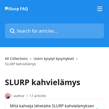
Skip to main content
Search for articles...
All Collections
Usein kysytyt kysymykset
SLURP kahvielämys
SLURP kahvielämys
1 author
17 articles
Mitä kahveja lähetätte SLURP kahvielämyksen